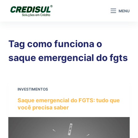
P
MENU
u
l
a
r
Tag
como funciona o
p
a
saque emergencial do fgts
r
a
o
c
INVESTIMENTOS
o
Saque emergencial do FGTS: tudo que
n
você precisa saber
t
e
ú
d