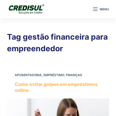
P
MENU
u
l
a
r
Tag
gestão financeira para
p
a
empreendedor
r
a
o
c
APOSENTADORIA
,
EMPRÉSTIMO
,
FINANÇAS
o
Como evitar golpes em empréstimos
n
online
t
e
ú
d