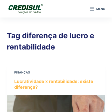
P
MENU
u
l
a
r
Tag
diferença de lucro e
p
a
rentabilidade
r
a
o
c
FINANÇAS
o
Lucratividade x rentabilidade: existe
n
diferença?
t
e
ú
d