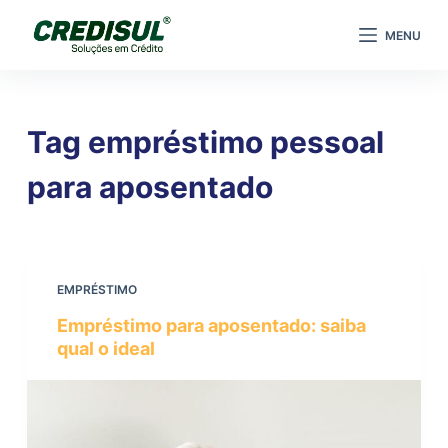
P
MENU
u
l
a
r
Tag
empréstimo pessoal
p
a
para aposentado
r
a
o
c
EMPRÉSTIMO
o
Empréstimo para aposentado: saiba
n
qual o ideal
t
e
ú
d