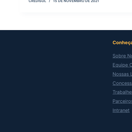
CREDISUL
15 DE NOVEMBRO DE 2021
Conheça
Sobre N
Equipe C
Nossas 
Concess
Trabalh
Parceiro
Intranet