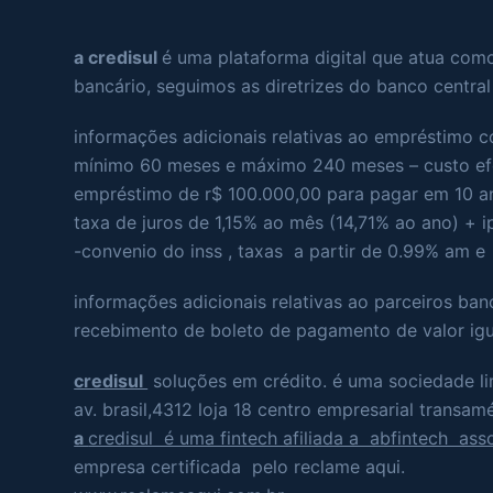
a credisul
é uma plataforma digital que atua com
bancário, seguimos as diretrizes do banco central 
informações adicionais relativas ao empréstimo
mínimo 60 meses e máximo 240 meses – custo efet
empréstimo de r$ 100.000,00 para pagar em 10 ano
taxa de juros de 1,15% ao mês (14,71% ao ano) + i
-convenio do inss , taxas a partir de 0.99% am 
informações adicionais relativas ao parceiros ban
recebimento de boleto de pagamento de valor igua
credisul
soluções em crédito. é uma sociedade l
av. brasil,4312 loja 18 centro empresarial transam
a
credisul é uma fintech afiliada a abfintech asso
empresa certificada pelo reclame aqui.