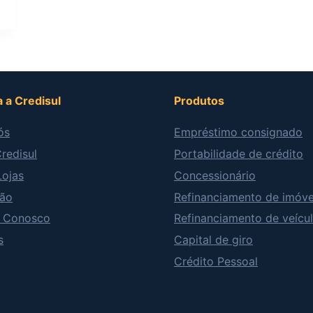
 a Credisul
Produtos
ós
Empréstimo consignado
redisul
Portabilidade de crédito
Lojas
Concessionário
ão
Refinanciamento de imóve
e Conosco
Refinanciamento de veícu
s
Capital de giro
Crédito Pessoal