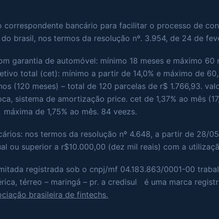
o correspondente bancário para facilitar o processo de c
do brasil, nos termos da resolução nº. 3.954, de 24 de fev
 com garantia de automóvel: mínimo 18 meses e máximo 60 
ivo total (cet): mínimo a partir de 14,0% e máximo de 60
s (120 meses) – total de 120 parcelas de r$ 1.766,93. val
pca, sistema de amortização price. cet de 1,37% ao mês (1
e máxima de 1,75% ao mês. 84 veezs.
cários: nos termos da resolução nº 4.648, a partir de 28/05
l ou superior a r$10.000,00 (dez mil reais) com a utilizaç
imitada registrada sob o cnpj/mf 04.183.863/0001-00 trab
érica, térreo – maringá – pr. a credisul é uma marca regist
ciação brasileira de fintechs.