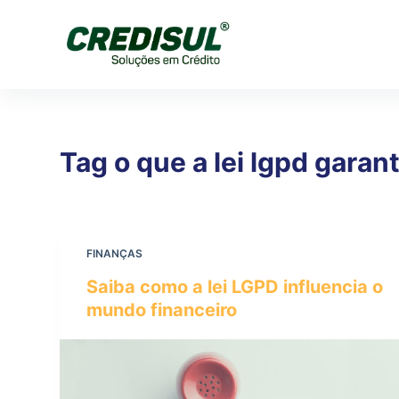
P
u
l
a
r
p
Tag
o que a lei lgpd garan
a
r
a
o
c
FINANÇAS
o
Saiba como a lei LGPD influencia o
n
mundo financeiro
t
e
ú
d