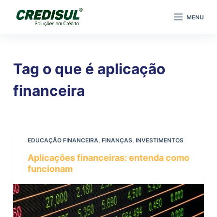
P
MENU
u
l
a
r
Tag
o que é aplicação
p
a
financeira
r
a
o
c
EDUCAÇÃO FINANCEIRA
,
FINANÇAS
,
INVESTIMENTOS
o
Aplicações financeiras: entenda como
n
funcionam
t
e
ú
d