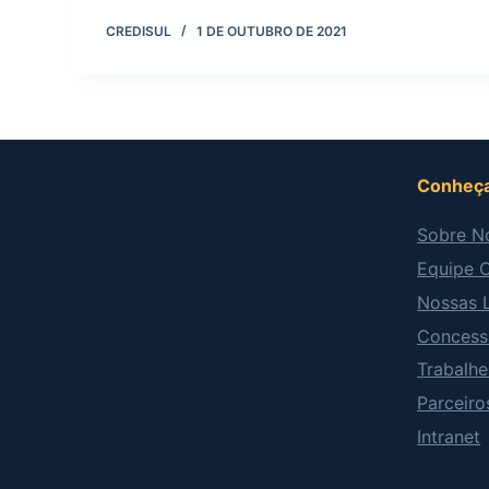
CREDISUL
1 DE OUTUBRO DE 2021
Conheça
Sobre N
Equipe C
Nossas 
Concess
Trabalh
Parceiro
Intranet