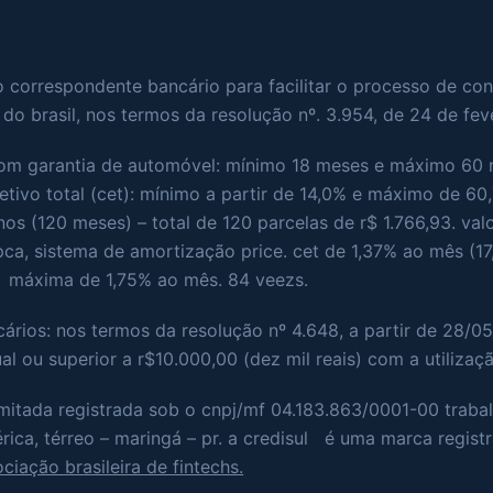
o correspondente bancário para facilitar o processo de c
do brasil, nos termos da resolução nº. 3.954, de 24 de fev
 com garantia de automóvel: mínimo 18 meses e máximo 60 
ivo total (cet): mínimo a partir de 14,0% e máximo de 60
s (120 meses) – total de 120 parcelas de r$ 1.766,93. val
pca, sistema de amortização price. cet de 1,37% ao mês (1
e máxima de 1,75% ao mês. 84 veezs.
cários: nos termos da resolução nº 4.648, a partir de 28/05
l ou superior a r$10.000,00 (dez mil reais) com a utilizaç
imitada registrada sob o cnpj/mf 04.183.863/0001-00 trab
érica, térreo – maringá – pr. a credisul é uma marca regist
ciação brasileira de fintechs.