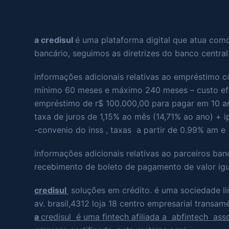
a credisul
é uma plataforma digital que atua com
bancário, seguimos as diretrizes do banco central 
informações adicionais relativas ao empréstimo
mínimo 60 meses e máximo 240 meses – custo efet
empréstimo de r$ 100.000,00 para pagar em 10 ano
taxa de juros de 1,15% ao mês (14,71% ao ano) + i
-convenio do inss , taxas a partir de 0.99% am 
informações adicionais relativas ao parceiros ban
recebimento de boleto de pagamento de valor igua
credisul
soluções em crédito. é uma sociedade l
av. brasil,4312 loja 18 centro empresarial transam
a
credisul é uma fintech afiliada a abfintech asso