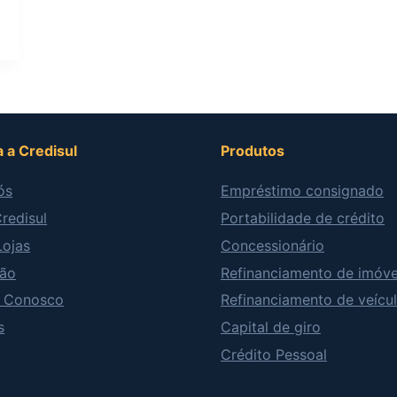
 a Credisul
Produtos
ós
Empréstimo consignado
redisul
Portabilidade de crédito
Lojas
Concessionário
ão
Refinanciamento de imóve
e Conosco
Refinanciamento de veícu
s
Capital de giro
Crédito Pessoal