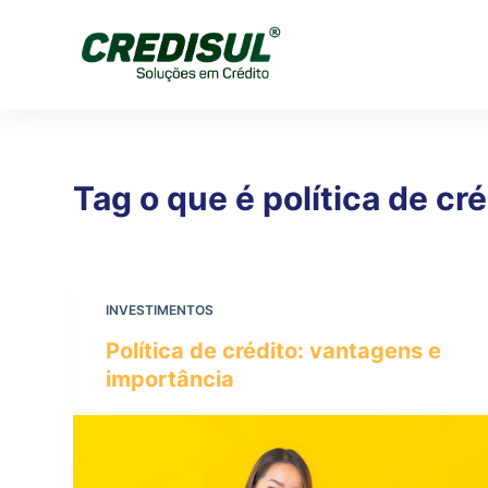
P
u
l
a
r
p
Tag
o que é política de cré
a
r
a
o
c
INVESTIMENTOS
o
Política de crédito: vantagens e
n
importância
t
e
ú
d