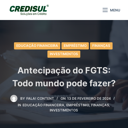
P
MENU
u
l
a
r
p
EDUCAÇÃO FINANCEIRA
EMPRÉSTIMO
FINANÇAS
a
INVESTIMENTOS
r
a
Antecipação do FGTS:
o
Todo mundo pode fazer?
c
o
n
BY
FALA! CONTENT
ON
13 DE FEVEREIRO DE 2024
t
IN
EDUCAÇÃO FINANCEIRA
,
EMPRÉSTIMO
,
FINANÇAS
,
e
INVESTIMENTOS
ú
d