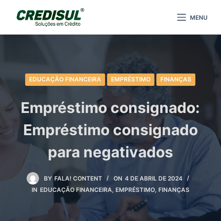
P
MENU
u
l
a
r
p
EDUCAÇÃO FINANCEIRA
EMPRÉSTIMO
FINANÇAS
a
r
Empréstimo consignado:
a
Empréstimo consignado
o
c
para negativados
o
n
t
BY
FALA! CONTENT
ON
4 DE ABRIL DE 2024
IN
EDUCAÇÃO FINANCEIRA
,
EMPRÉSTIMO
,
FINANÇAS
e
ú
d